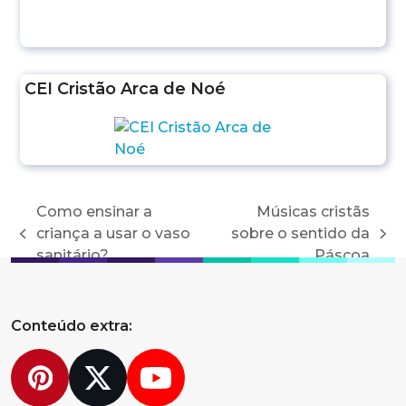
CEI Cristão Arca de Noé
Como ensinar a
Músicas cristãs
criança a usar o vaso
sobre o sentido da
previous
next
sanitário?
Páscoa
post:
post:
Conteúdo extra:
Pinterest
Twitter
YouTube