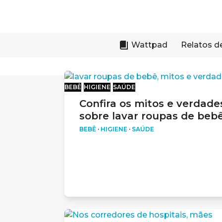
Skip
to
content
Wattpad
Relatos d
BEBÊ
HIGIENE
SAÚDE
Confira os mitos e verdade
sobre lavar roupas de beb
BEBÊ
·
HIGIENE
·
SAÚDE