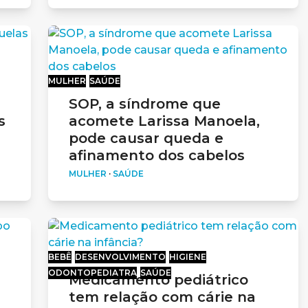
MULHER
SAÚDE
SOP, a síndrome que
s
acomete Larissa Manoela,
pode causar queda e
afinamento dos cabelos
MULHER
·
SAÚDE
BEBÊ
DESENVOLVIMENTO
HIGIENE
ODONTOPEDIATRA
SAÚDE
Medicamento pediátrico
tem relação com cárie na