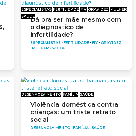
ESPECIALISTAS
FERTILIDADE
FIV
GRAVIDEZ
MULHER
SAÚDE
Dá pra ser mãe mesmo com
s,
o diagnóstico de
infertilidade?
ESPECIALISTAS
·
FERTILIDADE
·
FIV
·
GRAVIDEZ
·
MULHER
·
SAÚDE
DESENVOLVIMENTO
FAMÍLIA
SAÚDE
Violência doméstica contra
crianças: um triste retrato
social
DESENVOLVIMENTO
·
FAMÍLIA
·
SAÚDE