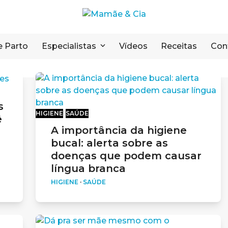
e Parto
Especialistas
Vídeos
Receitas
Con
s
HIGIENE
SAÚDE
ê
A importância da higiene
bucal: alerta sobre as
doenças que podem causar
língua branca
HIGIENE
·
SAÚDE