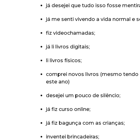
já desejei que tudo isso fosse mentir
já me senti vivendo a vida normal e 
fiz videochamadas;
já li livros digitais;
li livros físicos;
comprei novos livros (mesmo tendo
este ano)
desejei um pouco de silêncio;
já fiz curso online;
já fiz bagunça com as crianças;
inventei brincadeiras;