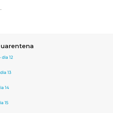
…
quarentena
 dia 12
dia 13
ia 14
a 15