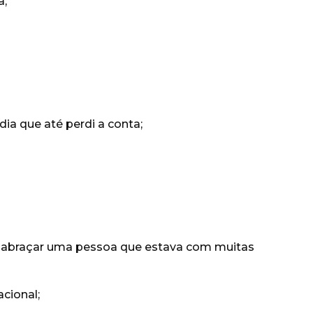
a;
ia que até perdi a conta;
ao abraçar uma pessoa que estava com muitas
acional;