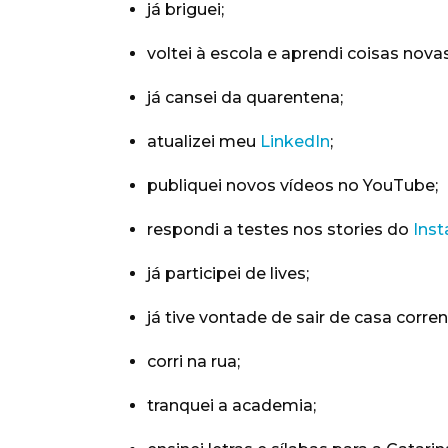
já briguei;
voltei à escola e aprendi coisas nova
já cansei da quarentena;
atualizei meu
LinkedIn
;
publiquei novos vídeos no YouTube;
respondi a testes nos stories do
Ins
já participei de lives;
já tive vontade de sair de casa corr
corri na rua;
tranquei a academia;