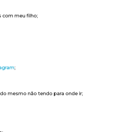
s com meu filho;
tagram
;
endo mesmo não tendo para onde ir;