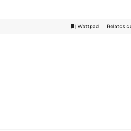
Skip
to
content
Wattpad
Relatos d