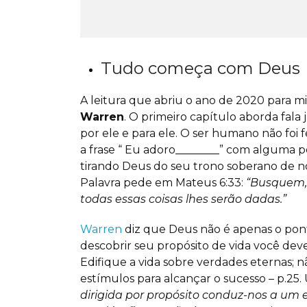
Tudo começa com Deus
A leitura que abriu o ano de 2020 para mi
Warren
.
O primeiro capítulo aborda fala 
por ele e para ele. O ser humano não foi 
a frase “ Eu adoro________” com alguma pe
tirando Deus do seu trono soberano de no
Palavra pede em Mateus 6:33:
“Busquem, 
todas essas coisas lhes serão dadas.”
Warren
diz que Deus não é apenas o ponto
descobrir seu propósito de vida você dev
Edifique a vida sobre verdades eternas; nã
estímulos para alcançar o sucesso – p.25.
dirigida por propósito conduz-nos a um 