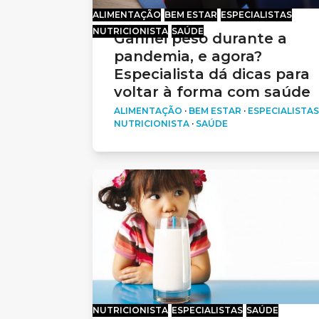
ALIMENTAÇÃO
BEM ESTAR
ESPECIALISTAS
NUTRICIONISTA
SAÚDE
Ganhei peso durante a
pandemia, e agora?
Especialista dá dicas para
voltar à forma com saúde
ALIMENTAÇÃO
·
BEM ESTAR
·
ESPECIALISTAS
NUTRICIONISTA
·
SAÚDE
NUTRICIONISTA
ESPECIALISTAS
SAÚDE