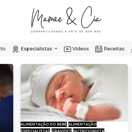
rto
Especialistas
Vídeos
Receitas
ALIMENTAÇÃO DO BEBÊ
ALIMENTAÇÃO
ESPECIALISTAS
GRAVIDEZ
NUTRICIONISTA