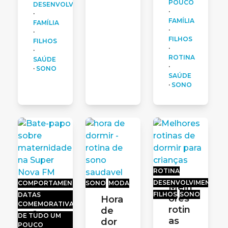
POUCO
DESENVOLVIMENTO
·
·
FAMÍLIA
FAMÍLIA
·
·
FILHOS
FILHOS
·
·
ROTINA
SAÚDE
·
·
SONO
SAÚDE
·
SONO
ROTINA
DESENVOLVIMENTO
COMPORTAMENTO
SONO
MODA
Melh
FILHOS
SONO
DATAS
ores
Bate
Hora
COMEMORATIVAS
rotin
-
de
DE TUDO UM
as
papo
dor
POUCO