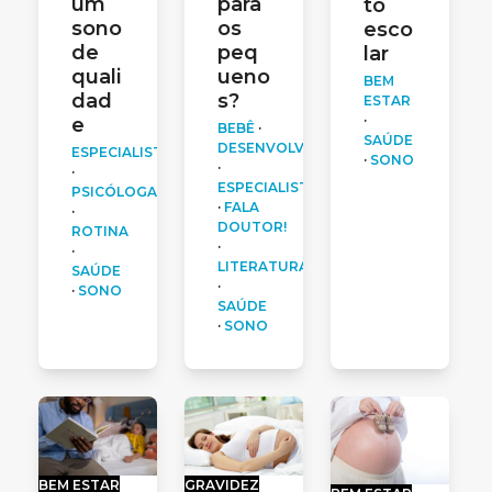
para
um
to
os
sono
esco
peq
de
lar
ueno
quali
BEM
s?
dad
ESTAR
·
e
BEBÊ
·
SAÚDE
DESENVOLVIMENTO
ESPECIALISTAS
·
SONO
·
·
ESPECIALISTAS
PSICÓLOGA
·
FALA
·
DOUTOR!
ROTINA
·
·
LITERATURA
SAÚDE
·
·
SONO
SAÚDE
·
SONO
BEM ESTAR
GRAVIDEZ