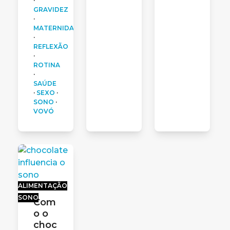
·
GRAVIDEZ
·
MATERNIDADE
·
REFLEXÃO
·
ROTINA
·
SAÚDE
·
SEXO
·
SONO
·
VOVÓ
ALIMENTAÇÃO
SONO
Com
o o
choc