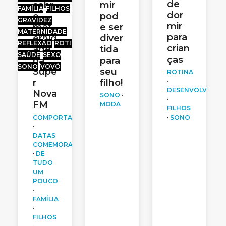
de
sobr
mir
FAMÍLIA
FILHOS
dor
e
pod
GRAVIDEZ
mir
mat
e ser
MATERNIDADE
para
ernid
diver
REFLEXÃO
ROTINA
crian
ade
tida
SAÚDE
SEXO
ças
na
para
SONO
VOVÓ
Supe
seu
ROTINA
r
filho!
·
DESENVOLVIMEN
Nova
SONO
·
·
FM
MODA
FILHOS
COMPORTAMENTO
·
SONO
·
DATAS
COMEMORATIVAS
·
DE
TUDO
UM
POUCO
·
FAMÍLIA
·
FILHOS