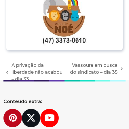
A privação da
Vassoura em busca
next
liberdade não acabou
do sindicato – dia 35
previous
post:
– dia 33
post:
Conteúdo extra:
Pinterest
Twitter
YouTube