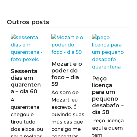
Outros posts
Mozart e o
poder do
Sessenta
foco – dia
dias em
Peço
59
quarenten
licença
a – dia 60
para um
Ao som de
pequeno
A
Mozart, eu
desabafo –
quarentena
escrevo. É
dia 58
chegou e
ouvindo suas
Peço licença
tirou tudo
músicas que
aqui a quem
dos eixos, ou
consigo me
tem
seria melhor
concentrar