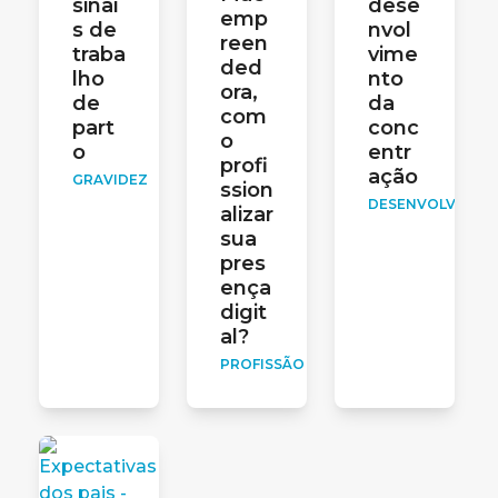
sinai
dese
emp
s de
nvol
reen
traba
vime
ded
lho
nto
ora,
de
da
com
part
conc
o
o
entr
profi
ação
GRAVIDEZ
ssion
DESENVOLVIMEN
alizar
sua
pres
ença
digit
al?
PROFISSÃO