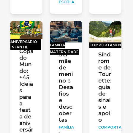
ESCOLA
ANIVERSÁRIO
FAMÍLIA
COMPORTAMENTO
INFANTIL
Copa
MATERNIDADE
Ser
Sínd
do
mãe
rom
Mun
de
e de
do:
meni
Tour
+45
no ::
ette:
Ideia
Desa
guia
s
fios
de
para
e
sinai
a
desc
s e
fest
ober
apoi
a de
tas
o
aniv
FAMÍLIA
COMPORTAMEN
ersár
·