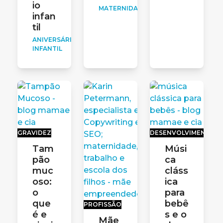
io
MATERNIDADE
infan
til
ANIVERSÁRIO
INFANTIL
GRAVIDEZ
DESENVOLVIMENTO
Tam
Músi
pão
ca
muc
cláss
oso:
ica
o
para
que
bebê
PROFISSÃO
é e
s e o
Mãe