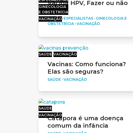
Vacina HPV, Fazer ou não
GINECOLOGIA
Fazer?
E OBSTETRÍCIA
SAÚDE
·
ESPECIALISTAS
·
GINECOLOGIA E
VACINAÇÃO
OBSTETRÍCIA
·
VACINAÇÃO
SAÚDE
VACINAÇÃO
Vacinas: Como funciona?
Elas são seguras?
SAÚDE
·
VACINAÇÃO
SAÚDE
VACINAÇÃO
Catapora é uma doença
comum da infância