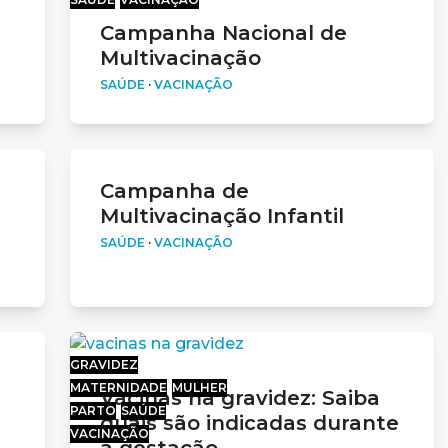
Campanha Nacional de
Multivacinação
SAÚDE
·
VACINAÇÃO
Campanha de
Multivacinação Infantil
SAÚDE
·
VACINAÇÃO
GRAVIDEZ
MATERNIDADE
MULHER
Vacinas na gravidez: Saiba
PARTO
SAÚDE
quais são indicadas durante
VACINAÇÃO