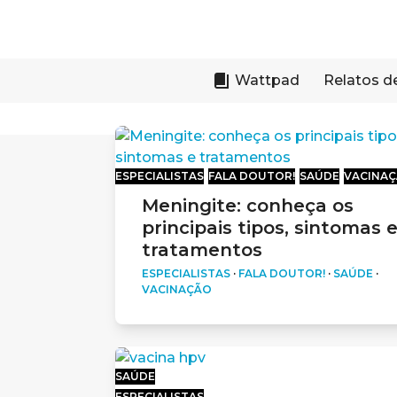
Skip
to
content
Wattpad
Relatos d
ESPECIALISTAS
FALA DOUTOR!
SAÚDE
VACINA
Meningite: conheça os
principais tipos, sintomas 
tratamentos
ESPECIALISTAS
·
FALA DOUTOR!
·
SAÚDE
·
VACINAÇÃO
SAÚDE
ESPECIALISTAS