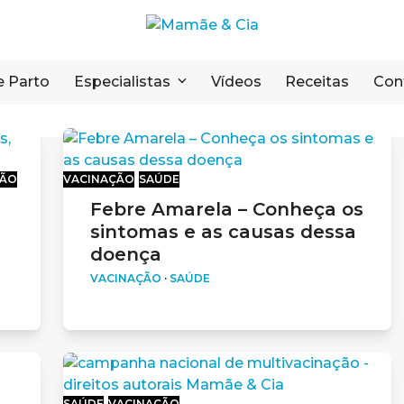
e Parto
Especialistas
Vídeos
Receitas
Con
ÇÃO
VACINAÇÃO
SAÚDE
Febre Amarela – Conheça os
e
sintomas e as causas dessa
doença
VACINAÇÃO
·
SAÚDE
SAÚDE
VACINAÇÃO