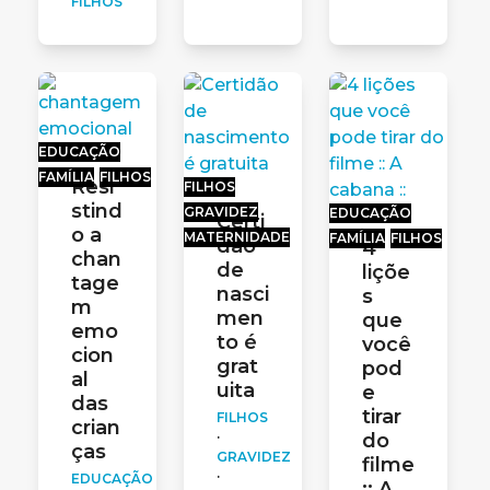
FILHOS
EDUCAÇÃO
FAMÍLIA
FILHOS
Resi
FILHOS
stind
GRAVIDEZ
EDUCAÇÃO
Certi
o a
MATERNIDADE
FAMÍLIA
FILHOS
dão
4
chan
de
liçõe
tage
nasci
s
m
men
que
emo
to é
você
cion
grat
pod
al
uita
e
das
tirar
FILHOS
crian
·
do
ças
GRAVIDEZ
filme
·
EDUCAÇÃO
:: A