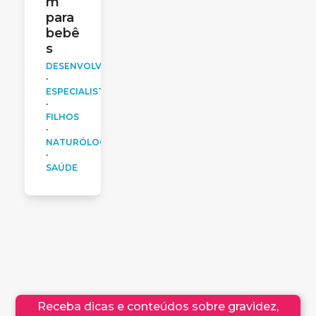
m
para
bebê
s
DESENVOLVIMENTO
·
ESPECIALISTAS
·
FILHOS
·
NATURÓLOGA
·
SAÚDE
Receba dicas e conteúdos sobre gravidez,