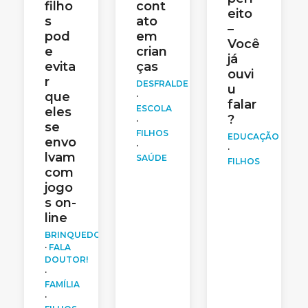
filho
cont
eito
s
ato
–
pod
em
Você
e
crian
já
evita
ças
ouvi
r
DESFRALDE
u
que
·
falar
ESCOLA
eles
?
·
se
FILHOS
EDUCAÇÃO
envo
·
·
lvam
SAÚDE
FILHOS
com
jogo
s on-
line
BRINQUEDOS
·
FALA
DOUTOR!
·
FAMÍLIA
·