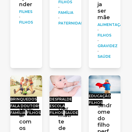
FILHOS
nder
ja
·
ser
FILMES
FAMÍLIA
mãe
·
·
FILHOS
PATERNIDADE
ALIMENTAÇÃO
·
FILHOS
·
GRAVIDEZ
·
SAÚDE
EDUCAÇÃO
BRINQUEDOS
DESFRALDE
FILHOS
Sindr
FALA DOUTOR!
ESCOLA
Brinc
Der
ome
FAMÍLIA
FILHOS
FILHOS
SAÚDE
ar
mati
do
com
te
filho
os
de
perf