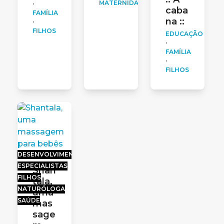
MATERNIDADE
·
caba
FAMÍLIA
na ::
·
FILHOS
EDUCAÇÃO
·
FAMÍLIA
·
FILHOS
DESENVOLVIMENTO
ESPECIALISTAS
Shan
FILHOS
tala,
NATURÓLOGA
uma
SAÚDE
mas
sage