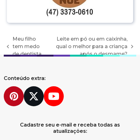
Meu filho
Leite em pó ou em caixinha,
tem medo
qual o melhor para a criança
previous
next
de dentista
após o desmame?
post:
post:
Conteúdo extra:
Pinterest
Twitter
YouTube
Cadastre seu e-mail e receba todas as
atualizações: