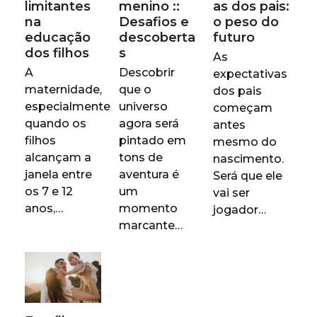
limitantes
menino ::
as dos pais:
na
Desafios e
o peso do
educação
descoberta
futuro
dos filhos
s
As
A
Descobrir
expectativas
maternidade,
que o
dos pais
especialmente
universo
começam
quando os
agora será
antes
filhos
pintado em
mesmo do
alcançam a
tons de
nascimento.
janela entre
aventura é
Será que ele
os 7 e 12
um
vai ser
anos,…
momento
jogador…
marcante…