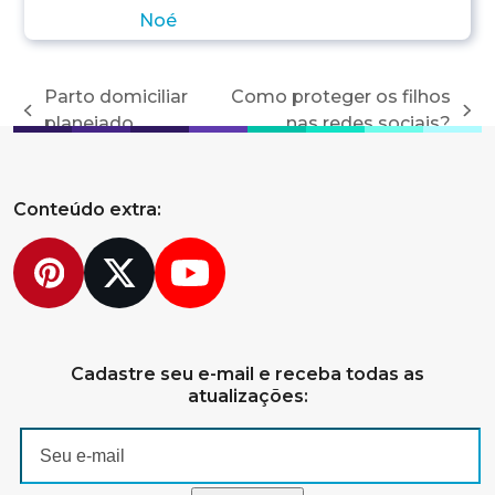
Parto domiciliar
Como proteger os filhos
previous
next
planejado
nas redes sociais?
post:
post:
Conteúdo extra:
Pinterest
Twitter
YouTube
Cadastre seu e-mail e receba todas as
atualizações: