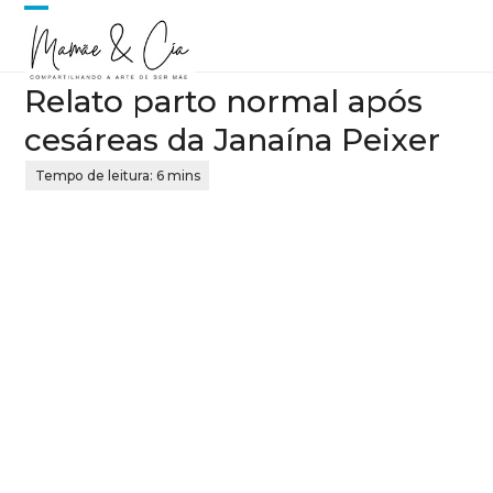
Skip
Open
Close
to
content
mobile
mobile
Relato parto normal após
menu
menu
cesáreas da Janaína Peixer