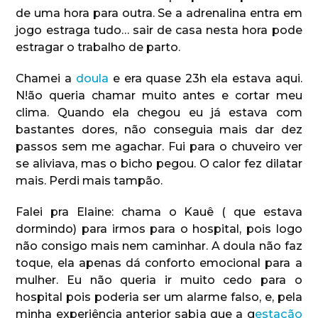
de uma hora para outra. Se a adrenalina entra em
jogo estraga tudo… sair de casa nesta hora pode
estragar o trabalho de parto.
Chamei a
doula
e era quase 23h ela estava aqui.
N!ão queria chamar muito antes e cortar meu
clima. Quando ela chegou eu já estava com
bastantes dores, não conseguia mais dar dez
passos sem me agachar. Fui para o chuveiro ver
se aliviava, mas o bicho pegou. O calor fez dilatar
mais. Perdi mais tampão.
Falei pra Elaine: chama o Kauê ( que estava
dormindo) para irmos para o hospital, pois logo
não consigo mais nem caminhar. A doula não faz
toque, ela apenas dá conforto emocional para a
mulher. Eu não queria ir muito cedo para o
hospital pois poderia ser um alarme falso, e, pela
minha experiência anterior sabia que a g
estação