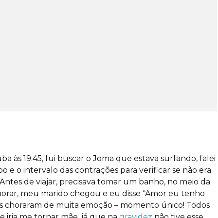
ba às 19:45, fui buscar o Joma que estava surfando, falei
e o intervalo das contrações para verificar se não era
 Antes de viajar, precisava tomar um banho, no meio da
chorar, meu marido chegou e eu disse “Amor eu tenho
ambos choraram de muita emoção – momento único! Todos
 iria me tornar mãe, já que na
gravidez
não tive esse