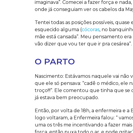
imaginava”. Comecei a fazer força e nada, 
onde já conseguiam ver os cabelos da Maya,
Tentei todas as posições possíveis, quase
esquecido alguma (
cócoras
, no banquinho
mãe está cansada”. Meu pensamento era “
vão dizer que vou ter que ir pra cesárea”.
O PARTO
Nascimento: Estávamos naquele vai não v
que ele só pensava: “cadê o médico, ele 
troço!!!”. Ele comentou que tinha que se
já estava bem preocupado.
Então, por volta de 18h, a enfermeira e 
logo voltaram, a Enfermeira falou: “ vamos
uma os três me incentivando a fazer mais fo
força, então puxa todo o ar, e pode gritar