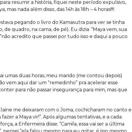
para resumir a história, fiquei neste período expulsivo,
 mas nada além disso, das 14h às 18h – 4 horas!!!!.
 estava pegando o livro do Kamasutra para ver se tinha
, de quadro, na cama, de pé). Eu dizia: “Maya vem, sua
não acredito que passei por tudo isso e daqui a pouco
ai umas duas horas, meu marido (me contou depois)
não vem aqui dar um “remedinho” pra acelerar esse
 conter para não passar insegurança para mim, mas que
a Elaine me deixaram com o Joma, cochicharam no canto e
 fazer a Maya vir!”. Após algumas tentativas, e a cada
rça, a Enfermeira disse: “Camila, essa vai ser a última
”, pensei “ela falou mesmo para eu gritar, é isso mesmo,