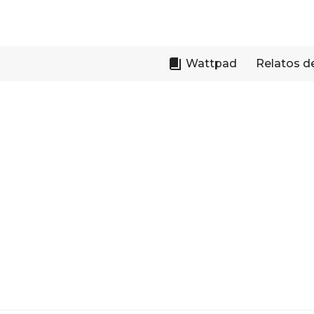
Skip
to
content
Wattpad
Relatos d