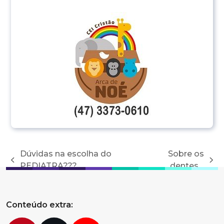
Dúvidas na escolha do
Sobre os
previous
next
PEDIATRA???
dentes…
post:
post:
Conteúdo extra: