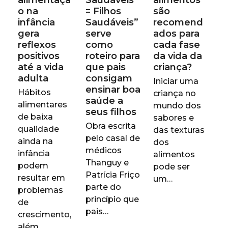
o na
= Filhos
são
infância
Saudáveis”
recomend
gera
serve
ados para
reflexos
como
cada fase
positivos
roteiro para
da vida da
até a vida
que pais
criança?
adulta
consigam
Iniciar uma
ensinar boa
Hábitos
criança no
saúde a
alimentares
mundo dos
seus filhos
de baixa
sabores e
Obra escrita
qualidade
das texturas
pelo casal de
ainda na
dos
médicos
infância
alimentos
Thanguy e
podem
pode ser
Patrícia Friço
resultar em
um…
parte do
problemas
princípio que
de
pais…
crescimento,
além…