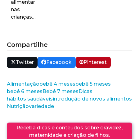
alimentar
nas
crianças…
Compartilhe
Twitter
Facebook
Pinterest
Alimentação
bebê 4 meses
bebê 5 meses
bebê 6 meses
Bebê 7 meses
Dicas
hábitos saudáveis
introdução de novos alimentos
Nutrição
variedade
Receba dicas e conteúdos sobre gravidez,
maternidade e criação de filhos.