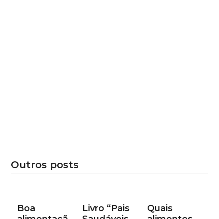
Outros posts
Boa
Livro “Pais
Quais
alimentaçã
Saudáveis
alimentos