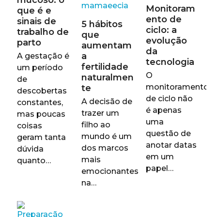
Monitoram
que é e
ento de
sinais de
5 hábitos
ciclo: a
trabalho de
que
evolução
parto
aumentam
da
a
A gestação é
tecnologia
fertilidade
um período
O
naturalmen
de
monitoramento
te
descobertas
de ciclo não
A decisão de
constantes,
é apenas
trazer um
mas poucas
uma
filho ao
coisas
questão de
mundo é um
geram tanta
anotar datas
dos marcos
dúvida
em um
mais
quanto…
papel…
emocionantes
na…