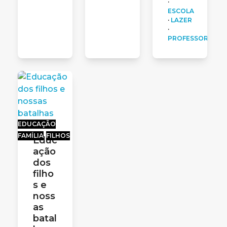
·
ESCOLA
·
LAZER
·
PROFESSORA
EDUCAÇÃO
FAMÍLIA
FILHOS
Educ
ação
dos
filho
s e
noss
as
batal