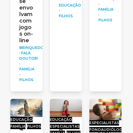
se
·
EDUCAÇÃO
envo
FAMÍLIA
·
lvam
·
FILHOS
com
FILHOS
jogo
s on-
line
BRINQUEDOS
·
FALA
DOUTOR!
·
FAMÍLIA
·
FILHOS
EDUCAÇÃO
EDUCAÇÃO
ESPECIALISTAS
FAMÍLIA
FILHOS
ESPECIALISTAS
4
A
FONOAUDIÓLOGA
Con