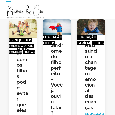
Skip
Open
Close
to
content
mobile
mobile
menu
menu
EDUCAÇÃO
EDUCAÇÃO
BRINQUEDOS
FILHOS
FAMÍLIA
FILHOS
Sindr
Resi
FALA DOUTOR!
Brinc
ome
stind
FAMÍLIA
FILHOS
ar
do
o a
com
filho
chan
os
perf
tage
filho
eito
m
s
–
emo
pod
Você
cion
e
já
al
evita
ouvi
das
r
u
crian
que
falar
ças
eles
?
EDUCAÇÃO