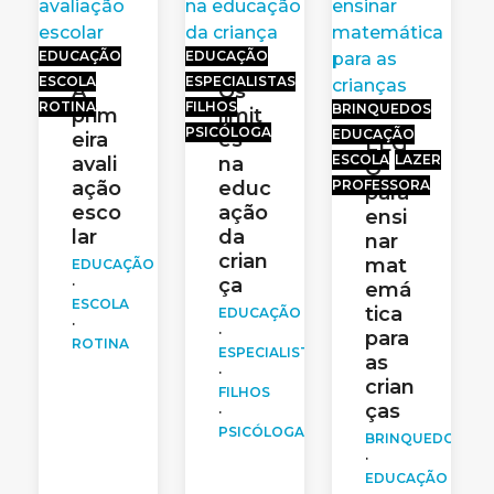
EDUCAÇÃO
EDUCAÇÃO
ESCOLA
ESPECIALISTAS
A
Os
ROTINA
FILHOS
BRINQUEDOS
prim
limit
PSICÓLOGA
EDUCAÇÃO
eira
es
LEG
ESCOLA
LAZER
avali
na
O
ação
educ
PROFESSORA
para
esco
ação
ensi
lar
da
nar
crian
mat
EDUCAÇÃO
ça
·
emá
ESCOLA
tica
EDUCAÇÃO
·
·
para
ROTINA
ESPECIALISTAS
as
·
crian
FILHOS
ças
·
PSICÓLOGA
BRINQUEDOS
·
EDUCAÇÃO