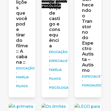
FAMÍLIA
FILHOS
liçõe
difer
hece
PSICÓLOGA
s
ença
ndo
que
de
o
você
casti
Tran
pod
go e
stor
e
cons
no
tirar
equ
do
do
ênci
Espe
filme
a
ctro
:: A
EDUCAÇÃO
Autis
caba
·
ta –
ESPECIALISTAS
na ::
Autis
·
EDUCAÇÃO
mo
FAMÍLIA
·
·
ESPECIALISTAS
FAMÍLIA
FILHOS
·
·
·
FONOAUDIÓLOG
FILHOS
PSICÓLOGA