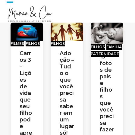
Skip
Open
Close
to
content
mobile
mobile
menu
menu
FILMES
FILHOS
FILHOS
FILHOS
FAMÍLIA
Carr
Ado
PATERNIDADE
13
os 3
ção –
foto
–
Tud
s de
Liçõ
o o
pais
es
que
e
de
você
filho
vida
preci
s
que
sa
que
seu
sabe
você
filho
r em
preci
pod
um
sa
e
lugar
fazer
apre
só!