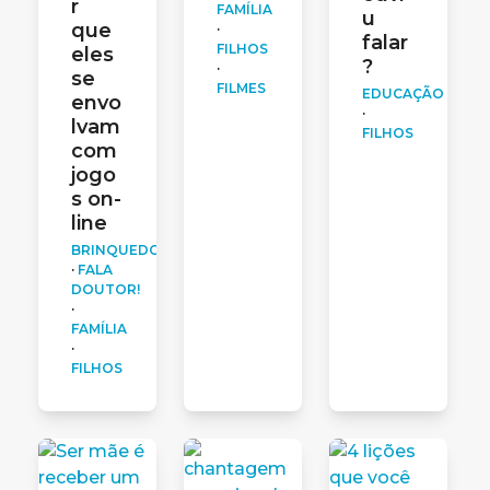
r
FAMÍLIA
u
que
·
falar
FILHOS
eles
?
·
se
FILMES
EDUCAÇÃO
envo
·
lvam
FILHOS
com
jogo
s on-
line
BRINQUEDOS
·
FALA
DOUTOR!
·
FAMÍLIA
·
FILHOS