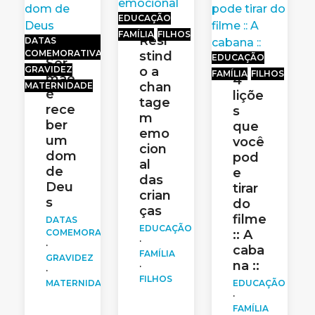
EDUCAÇÃO
FAMÍLIA
FILHOS
Resi
DATAS
COMEMORATIVAS
stind
EDUCAÇÃO
Ser
GRAVIDEZ
o a
FAMÍLIA
FILHOS
mãe
4
chan
MATERNIDADE
é
liçõe
tage
rece
s
m
ber
que
emo
um
você
cion
dom
pod
al
de
e
das
Deu
tirar
crian
s
do
ças
filme
DATAS
EDUCAÇÃO
COMEMORATIVAS
:: A
·
·
caba
FAMÍLIA
GRAVIDEZ
na ::
·
·
FILHOS
MATERNIDADE
EDUCAÇÃO
·
FAMÍLIA