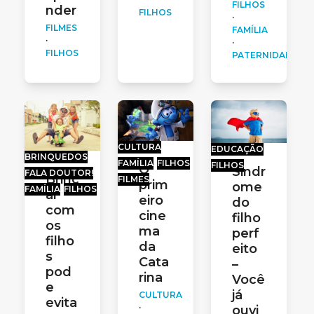
FILHOS
nder
FILHOS
·
FILMES
FAMÍLIA
·
·
FILHOS
PATERNIDADE
CULTURA
EDUCAÇÃO
BRINQUEDOS
FAMÍLIA
FILHOS
FILHOS
O
Sindr
FALA DOUTOR!
Brinc
FILMES
prim
ome
FAMÍLIA
FILHOS
ar
eiro
do
com
cine
filho
os
ma
perf
filho
da
eito
s
Cata
–
pod
rina
Você
e
já
CULTURA
evita
·
ouvi