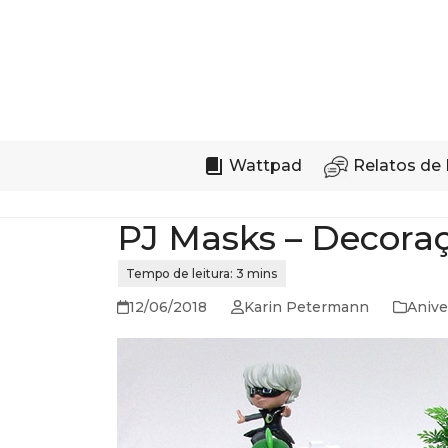
Skip
to
content
Wattpad
Relatos de 
PJ Masks – Decoraçã
12/06/2018
Karin Petermann
Aniver