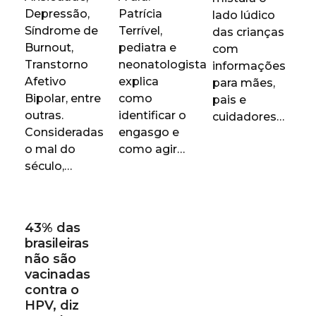
Depressão,
Patrícia
lado lúdico
Síndrome de
Terrível,
das crianças
Burnout,
pediatra e
com
Transtorno
neonatologista
informações
Afetivo
explica
para mães,
Bipolar, entre
como
pais e
outras.
identificar o
cuidadores…
Consideradas
engasgo e
o mal do
como agir…
século,…
43% das
brasileiras
não são
vacinadas
contra o
HPV, diz