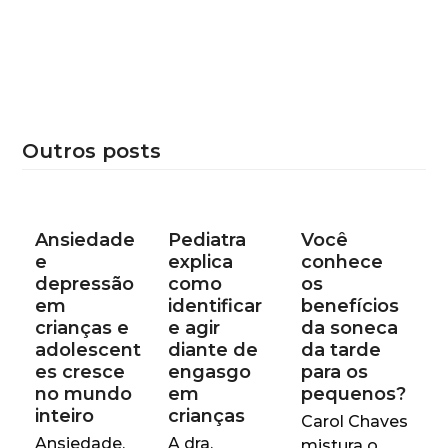
Outros posts
Ansiedade
Pediatra
Você
e
explica
conhece
depressão
como
os
em
identificar
benefícios
crianças e
e agir
da soneca
adolescent
diante de
da tarde
es cresce
engasgo
para os
no mundo
em
pequenos?
inteiro
crianças
Carol Chaves
Ansiedade,
A dra.
mistura o