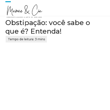
Skip
Open
Close
to
content
mobile
mobile
Obstipação: você sabe o
menu
menu
que é? Entenda!