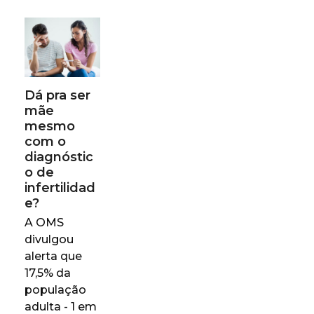
Dá pra ser
mãe
mesmo
com o
diagnóstic
o de
infertilidad
e?
A OMS
divulgou
alerta que
17,5% da
população
adulta - 1 em