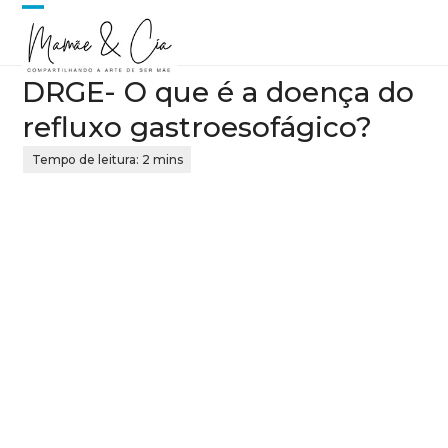
Skip
Open
Close
to
content
mobile
mobile
DRGE- O que é a doença do
menu
menu
refluxo gastroesofágico?