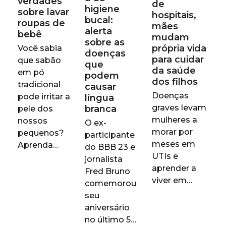
verdades
de
higiene
sobre lavar
hospitais,
bucal:
roupas de
mães
alerta
bebê
mudam
sobre as
própria vida
Você sabia
doenças
para cuidar
que sabão
que
da saúde
em pó
podem
dos filhos
tradicional
causar
Doenças
pode irritar a
língua
graves levam
branca
pele dos
mulheres a
nossos
O ex-
morar por
pequenos?
participante
meses em
Aprenda…
do BBB 23 e
UTIs e
jornalista
aprender a
Fred Bruno
viver em…
comemorou
seu
aniversário
no último 5…