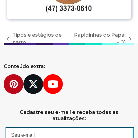
Tipos e estágios de
Rapidinhas do Papai
previous
next
parto
– 01
post:
post:
Conteúdo extra:
Pinterest
Twitter
YouTube
Cadastre seu e-mail e receba todas as
atualizações: