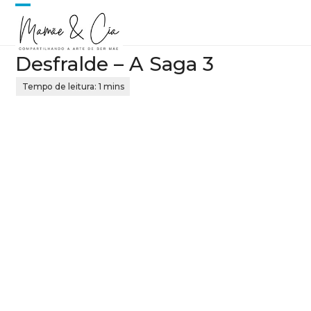
Skip
Open
Close
to
content
mobile
mobile
Desfralde – A Saga 3
menu
menu