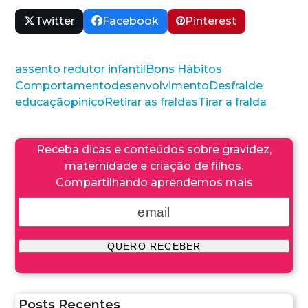
Twitter
Facebook
Pinterest
assento redutor infantil
Bons Hábitos
Comportamento
desenvolvimento
Desfralde
educação
pinico
Retirar as fraldas
Tirar a fralda
Receba dicas e conteúdos sobre gravidez,
maternidade e criação de filhos.
Compartilhando aprendemos mais
Posts Recentes