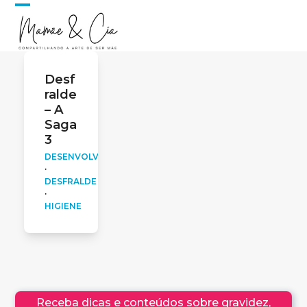
Skip
Open
Close
to
content
mobile
mobile
menu
menu
Desf
ralde
– A
Saga
3
DESENVOLVIMENTO
·
DESFRALDE
·
HIGIENE
Receba dicas e conteúdos sobre gravidez,