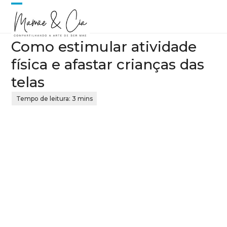
Skip
Open
Close
to
content
mobile
mobile
Como estimular atividade
menu
menu
física e afastar crianças das
telas