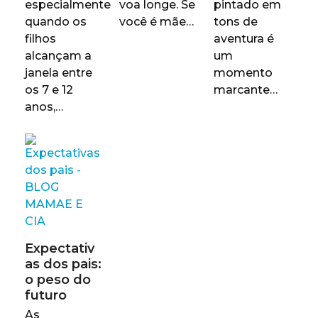
especialmente
voa longe. Se
pintado em
quando os
você é mãe…
tons de
filhos
aventura é
alcançam a
um
janela entre
momento
os 7 e 12
marcante…
anos,…
Expectativ
as dos pais:
o peso do
futuro
As