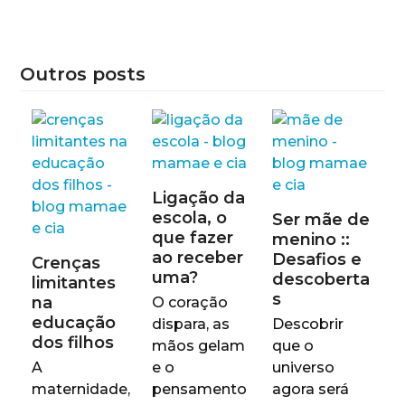
Outros posts
Ligação da
escola, o
Ser mãe de
que fazer
menino ::
ao receber
Desafios e
Crenças
uma?
descoberta
limitantes
s
na
O coração
educação
dispara, as
Descobrir
dos filhos
mãos gelam
que o
A
e o
universo
maternidade,
pensamento
agora será