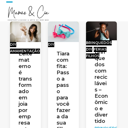
Skip
Open
Close
to
content
mobile
mobile
menu
menu
BRINQUEDOS
DIY
DIY
DIY
FÉRIAS
AMAMENTAÇÃO
Brin
Leite
Tiara
FILHOS
que
mat
com
dos
erno
fita:
com
é
Pass
recic
trans
o a
lávei
form
pass
s –
ado
o
Econ
em
para
ômic
joia
você
o e
por
fazer
diver
emp
a da
tido
resa
sua