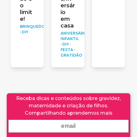
ersár
o
io
limit
em
e!
casa
BRINQUEDOS
·
DIY
ANIVERSÁRIO
INFANTIL
·
DIY
·
FESTA
·
GRATIDÃO
Receba dicas e conteúdos sobre gravidez,
maternidade e criação de filhos.
Compartilhando aprendemos mais