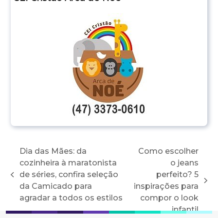
Dia das Mães: da
Como escolher
cozinheira à maratonista
o jeans
de séries, confira seleção
perfeito? 5
previous
next
da Camicado para
inspirações para
post:
post:
agradar a todos os estilos
compor o look
infantil