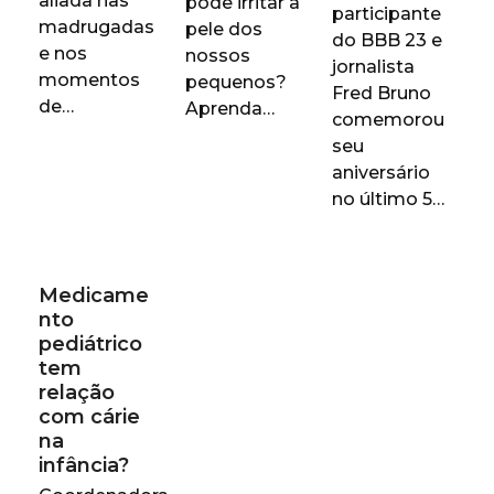
aliada nas
pode irritar a
participante
madrugadas
pele dos
do BBB 23 e
e nos
nossos
jornalista
momentos
pequenos?
Fred Bruno
de…
Aprenda…
comemorou
seu
aniversário
no último 5…
Medicame
nto
pediátrico
tem
relação
com cárie
na
infância?