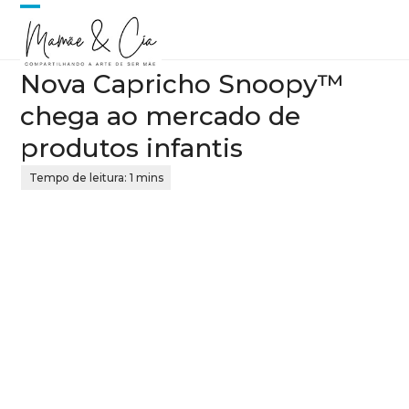
Skip
Open
Close
to
content
mobile
mobile
Nova Capricho Snoopy™
menu
menu
chega ao mercado de
produtos infantis