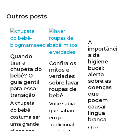
Outros posts
A
importânci
a da
Quando
higiene
tirar a
Confira os
bucal:
chupeta do
mitos e
alerta
bebê? O
verdades
sobre as
guia gentil
sobre lavar
doenças
para essa
roupas de
que
transição
bebê
podem
A chupeta
Você sabia
causar
do bebê
que sabão
língua
costuma ser
em pó
branca
uma grande
tradicional
O ex-