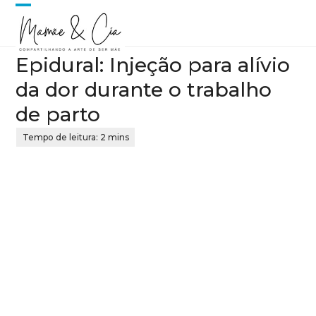
Skip
Open
Close
to
content
mobile
mobile
Epidural: Injeção para alívio
menu
menu
da dor durante o trabalho
de parto