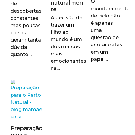
O
naturalmen
de
monitoramento
te
descobertas
de ciclo não
A decisão de
constantes,
é apenas
trazer um
mas poucas
uma
filho ao
coisas
questão de
mundo é um
geram tanta
anotar datas
dos marcos
dúvida
em um
mais
quanto…
papel…
emocionantes
na…
Preparação
para o