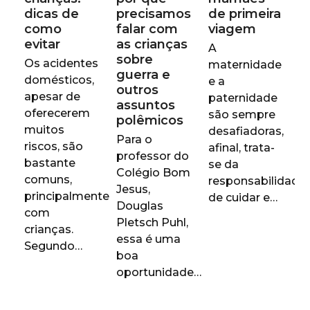
dicas de
precisamos
de primeira
como
falar com
viagem
evitar
as crianças
A
sobre
Os acidentes
maternidade
guerra e
domésticos,
e a
outros
apesar de
paternidade
assuntos
oferecerem
são sempre
polêmicos
muitos
desafiadoras,
Para o
riscos, são
afinal, trata-
professor do
bastante
se da
Colégio Bom
comuns,
responsabilidade
Jesus,
principalmente
de cuidar e…
Douglas
com
Pletsch Puhl,
crianças.
essa é uma
Segundo…
boa
oportunidade…