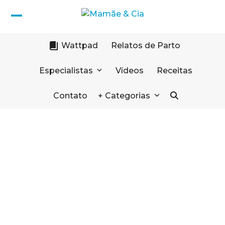
Skip
to
Open
Close
content
mobile
mobile
Wattpad
Relatos de Parto
menu
menu
Especialistas
Vídeos
Receitas
Contato
+ Categorias