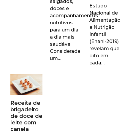
salgados,
Estudo
doces e
Nacional de
acompanhamentos
Alimentação
nutritivos
e Nutrição
para um dia
Infantil
a dia mais
(Enani-2019)
saudável
revelam que
Considerada
oito em
um…
cada…
Receita de
brigadeiro
de doce de
leite com
canela