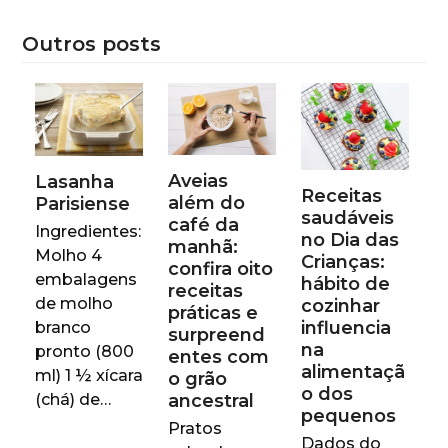
Outros posts
Aveias
Lasanha
Receitas
além do
Parisiense
saudáveis
café da
Ingredientes:
no Dia das
manhã:
Molho 4
Crianças:
confira oito
embalagens
hábito de
receitas
de molho
cozinhar
práticas e
influencia
branco
surpreend
na
pronto (800
entes com
alimentaçã
ml) 1 ½ xícara
o grão
o dos
(chá) de…
ancestral
pequenos
Pratos
Dados do