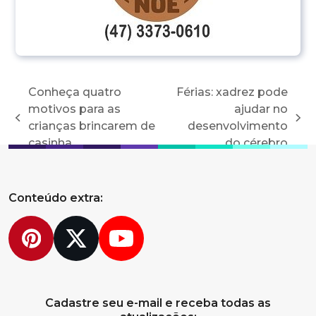
Conheça quatro
Férias: xadrez pode
motivos para as
ajudar no
previous
next
crianças brincarem de
desenvolvimento
post:
post:
casinha
do cérebro
Conteúdo extra:
Pinterest
Twitter
YouTube
Cadastre seu e-mail e receba todas as