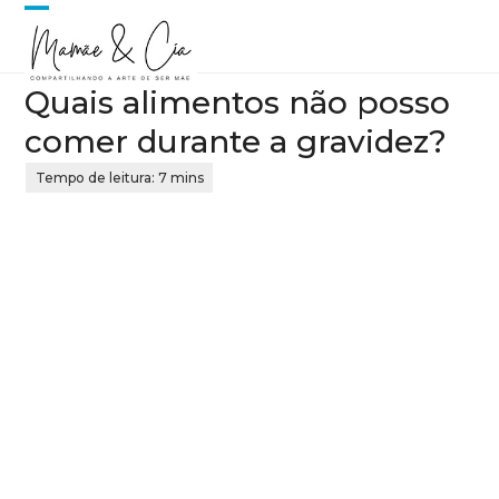
Skip
Open
Close
to
content
mobile
mobile
Quais alimentos não posso
menu
menu
comer durante a gravidez?