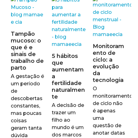
Tampão
mucoso: o
Monitoram
que é e
ento de
sinais de
5 hábitos
ciclo: a
trabalho de
que
evolução
parto
aumentam
da
a
A gestação é
tecnologia
fertilidade
um período
O
naturalmen
de
monitoramento
te
descobertas
de ciclo não
A decisão de
constantes,
é apenas
trazer um
mas poucas
uma
filho ao
coisas
questão de
mundo é um
geram tanta
anotar datas
dos marcos
dúvida