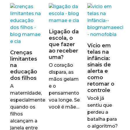
Ligação da
escola, o
que fazer
Vício em
ao receber
telas na
Crenças
uma?
infância:
limitantes
sinais de
na
O coração
alerta e
educação
dispara, as
como
dos filhos
mãos gelam
retomar o
A
e o
controle
maternidade,
pensamento
Você já
especialmente
voa longe. Se
sentiu que
quando os
você é mãe…
perdeu a
filhos
batalha para
alcançam a
o algoritmo?
janela entre