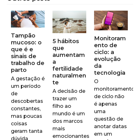
Tampão
Monitoram
5 hábitos
mucoso: o
ento de
que
que é e
ciclo: a
aumentam
sinais de
evolução
a
trabalho de
da
fertilidade
parto
tecnologia
naturalmen
A gestação é
O
te
um período
monitoramento
A decisão de
de
de ciclo não
trazer um
descobertas
é apenas
filho ao
constantes,
uma
mundo é um
mas poucas
questão de
dos marcos
coisas
anotar datas
mais
geram tanta
em um
emocionantes
dúvida