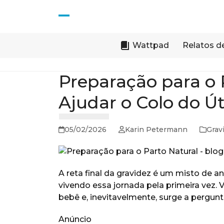
Skip
to
Open
Close
content
mobile
mobile
Wattpad
Relatos d
menu
menu
Preparação para o 
Ajudar o Colo do Ú
05/02/2026
Karin Petermann
Grav
A reta final da gravidez é um misto de 
vivendo essa jornada pela primeira vez.
bebê e, inevitavelmente, surge a pergunt
Anúncio