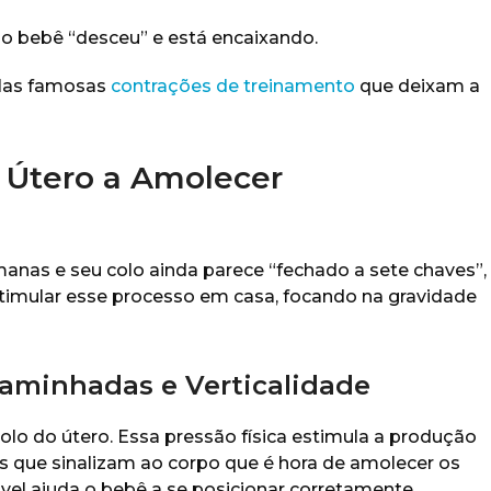
o bebê “desceu” e está encaixando.
las famosas
contrações de treinamento
que deixam a
 Útero a Amolecer
anas e seu colo ainda parece “fechado a sete chaves”,
timular esse processo em casa, focando na gravidade
Caminhadas e Verticalidade
colo do útero. Essa pressão física estimula a produção
is que sinalizam ao corpo que é hora de amolecer os
vel ajuda o bebê a se posicionar corretamente