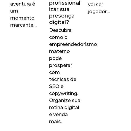
profissional
aventura é
vai ser
izar sua
um
jogador…
presença
momento
digital?
marcante…
Descubra
como o
empreendedorismo
materno
pode
prosperar
com
técnicas de
SEO e
copywriting.
Organize sua
rotina digital
e venda
mais.