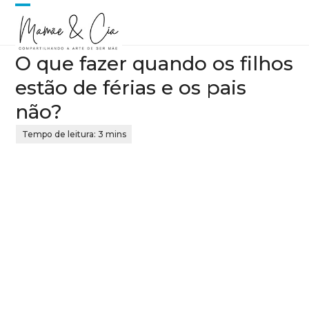
Skip
Open
Close
to
content
mobile
mobile
O que fazer quando os filhos
menu
menu
estão de férias e os pais
não?