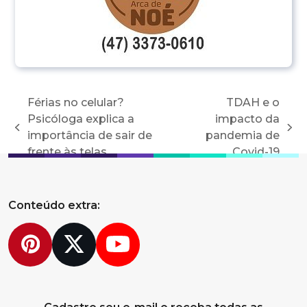
Férias no celular?
TDAH e o
Psicóloga explica a
impacto da
previous
next
importância de sair de
pandemia de
post:
post:
frente às telas
Covid-19
Conteúdo extra:
Pinterest
Twitter
YouTube