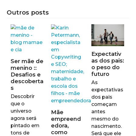
Outros posts
Expectativ
as dos pais:
Ser mãe de
o peso do
menino ::
futuro
Desafios e
descoberta
As
s
expectativas
Descobrir
dos pais
que o
começam
universo
antes
Mãe
agora será
empreend
mesmo do
edora,
pintado em
nascimento.
como
tons de
Será que ele