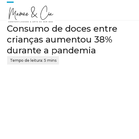
Skip
Open
Close
to
content
mobile
mobile
Consumo de doces entre
menu
menu
crianças aumentou 38%
durante a pandemia