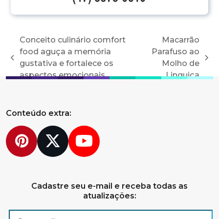
Conceito culinário comfort
Macarrão
food aguça a memória
Parafuso ao
previous
next
gustativa e fortalece os
Molho de
post:
post:
aspectos emocionais
Linguiça
Conteúdo extra:
Pinterest
Twitter
YouTube
Cadastre seu e-mail e receba todas as
atualizações: