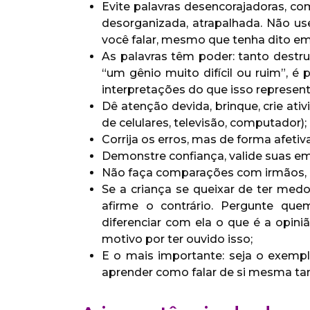
Evite palavras desencorajadoras, como
desorganizada, atrapalhada. Não use 
você falar, mesmo que tenha dito e
As palavras têm poder: tanto destr
“um gênio muito difícil ou ruim”, é 
interpretações do que isso represent
Dê atenção devida, brinque, crie ati
de celulares, televisão, computador);
Corrija os erros, mas de forma afetiv
Demonstre confiança, valide suas emo
Não faça comparações com irmãos, p
Se a criança se queixar de ter medo, 
afirme o contrário. Pergunte quem
diferenciar com ela o que é a opini
motivo por ter ouvido isso;
E o mais importante: seja o exemplo
aprender como falar de si mesma t