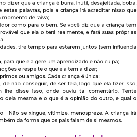
 dizer que a criança é burra, inútil, desajeitada, boba,
estas palavras, pois a criança irá acreditar nisso que
m momento de raiva;
uidor como para o bem. Se você diz que a criança tem
provável que ela o terá realmente, e fará suas próprias
a;
vidades, tire tempo para estarem juntos (sem influencia
a, para que ela gere um aprendizado e não culpa;
ções e respeite o que ela tem a dizer;
rimos ou amigos. Cada criança é única;
de não conseguir, de ser feia, logo que ela fizer isso,
 lhe disse isso, onde ouviu tal comentário. Tente
ão dela mesma e o que é a opinião do outro, e qual o
! Não se xingue, vitimize, menospreze. A criança irá
ambém da forma que os pais falam de si mesmos.