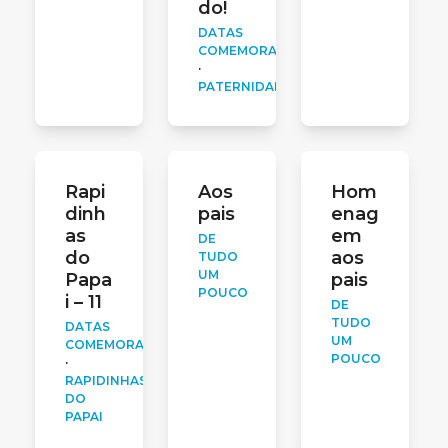
do!
DATAS
COMEMORATIVAS
·
PATERNIDADE
Rapi
Aos
Hom
dinh
pais
enag
as
em
DE
do
aos
TUDO
UM
Papa
pais
POUCO
i – 11
DE
TUDO
DATAS
UM
COMEMORATIVAS
POUCO
·
RAPIDINHAS
DO
PAPAI