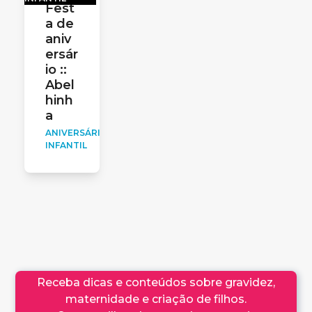
Fest
a de
aniv
ersár
io ::
Abel
hinh
a
ANIVERSÁRIO
INFANTIL
Receba dicas e conteúdos sobre gravidez,
maternidade e criação de filhos.