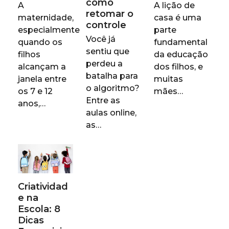
como
A
A lição de
retomar o
maternidade,
casa é uma
controle
especialmente
parte
Você já
quando os
fundamental
sentiu que
filhos
da educação
perdeu a
alcançam a
dos filhos, e
batalha para
janela entre
muitas
o algoritmo?
os 7 e 12
mães…
Entre as
anos,…
aulas online,
as…
Criatividad
e na
Escola: 8
Dicas