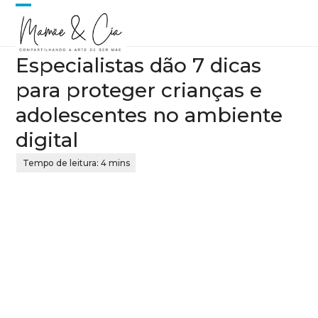
Skip
Open
Close
to
content
mobile
mobile
Especialistas dão 7 dicas
menu
menu
para proteger crianças e
adolescentes no ambiente
digital