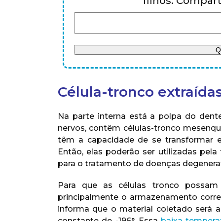
filhos. Compa
Célula-tronco extraídas
Na parte interna está a polpa do dent
nervos, contêm células-tronco mesenqui
têm a capacidade de se transformar e
Então, elas poderão ser utilizadas pela
para o tratamento de doenças degenerat
Para que as células tronco possam s
principalmente o armazenamento corret
informa que o material coletado será 
constante de -196°. Essa
baixa tempera