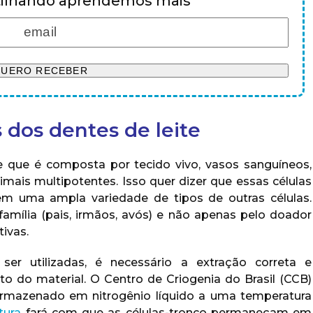
rtilhando aprendemos mais
 dos dentes de leite
e que é composta por tecido vivo, vasos sanguíneos,
mais multipotentes. Isso quer dizer que essas células
m uma ampla variedade de tipos de outras células.
 família (pais, irmãos, avós) e não apenas pelo doador
ivas.
er utilizadas, é necessário a extração correta e
o do material. O Centro de Criogenia do Brasil (CCB)
armazenado em nitrogênio líquido a uma temperatura
tura
fará com que as células-tronco permaneçam em