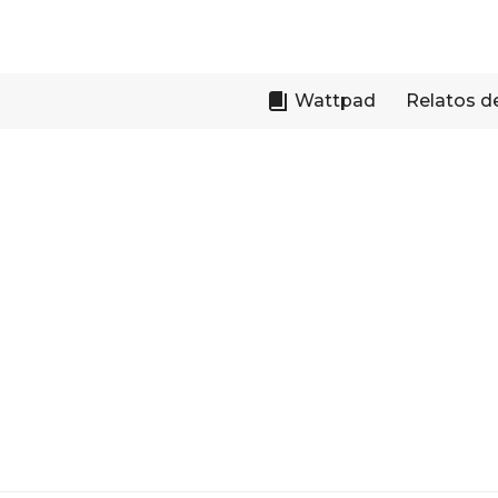
Skip
to
content
Wattpad
Relatos d