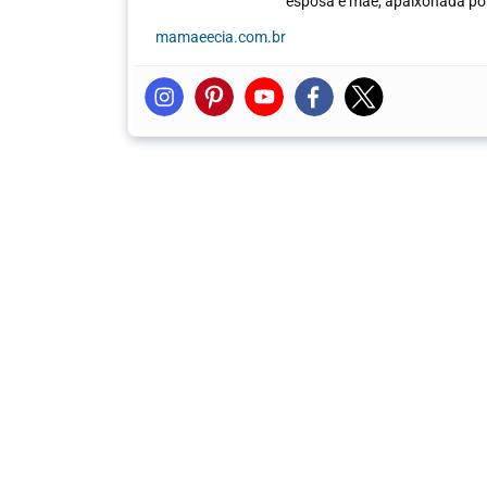
esposa e mãe, apaixonada por 
mamaeecia.com.br