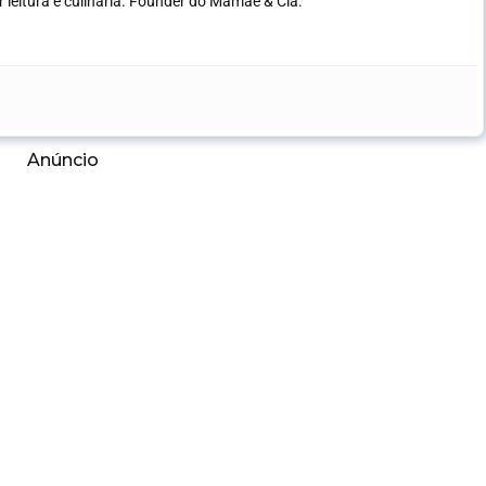
leitura e culinária.
Founder do Mamãe & Cia.
Anúncio