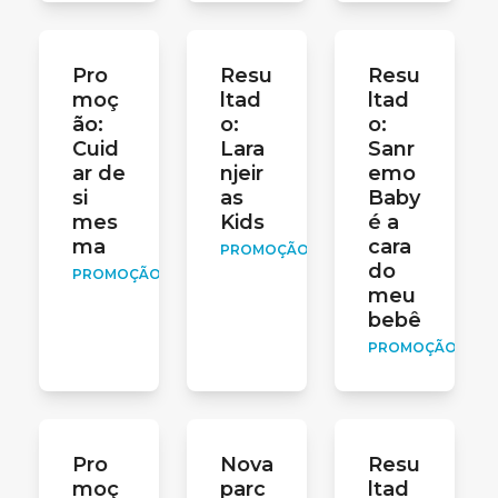
Pro
Resu
Resu
moç
ltad
ltad
ão:
o:
o:
Cuid
Lara
Sanr
ar de
njeir
emo
si
as
Baby
mes
Kids
é a
ma
cara
PROMOÇÃO
do
PROMOÇÃO
meu
bebê
PROMOÇÃO
Pro
Nova
Resu
moç
parc
ltad