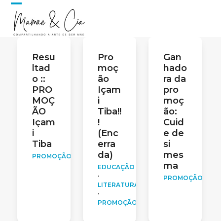
Skip
Open
Close
to
content
mobile
mobile
menu
menu
Resu
Pro
Gan
ltad
moç
hado
o ::
ão
ra da
PRO
Içam
pro
MOÇ
i
moç
ÃO
Tiba!!
ão:
Içam
!
Cuid
i
(Enc
e de
Tiba
erra
si
da)
mes
PROMOÇÃO
ma
EDUCAÇÃO
·
PROMOÇÃO
LITERATURA
·
PROMOÇÃO