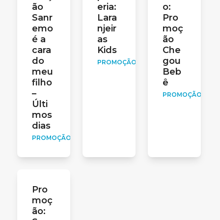
ão
eria:
o:
Sanr
Lara
Pro
emo
njeir
moç
é a
as
ão
cara
Kids
Che
do
gou
PROMOÇÃO
meu
Beb
filho
ê
–
PROMOÇÃO
Últi
mos
dias
PROMOÇÃO
Pro
moç
ão: