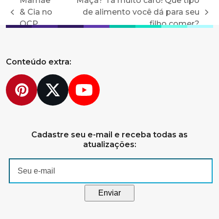
Mamãe
Maçã? Tá muito caro! Que tipo
& Cia no
de alimento você dá para seu
previous
next
OCP
filho comer?
post:
post:
Conteúdo extra:
Pinterest
Twitter
YouTube
Cadastre seu e-mail e receba todas as
atualizações: