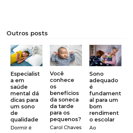
Outros posts
Você
Especialist
Sono
conhece
a em
adequado
os
saúde
é
benefícios
mental dá
fundament
da soneca
dicas para
al para um
da tarde
um sono
bom
para os
de
rendiment
pequenos?
qualidade
o escolar
Carol Chaves
Dormir é
Ao