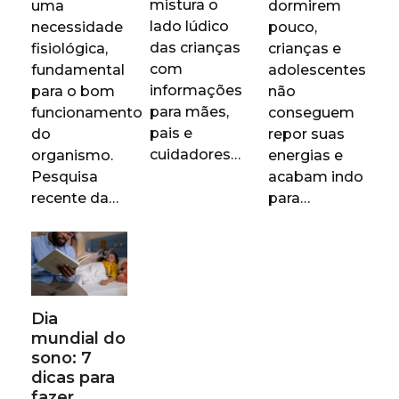
mistura o
uma
dormirem
lado lúdico
necessidade
pouco,
das crianças
fisiológica,
crianças e
com
fundamental
adolescentes
informações
para o bom
não
para mães,
funcionamento
conseguem
pais e
do
repor suas
cuidadores…
organismo.
energias e
Pesquisa
acabam indo
recente da…
para…
Dia
mundial do
sono: 7
dicas para
fazer