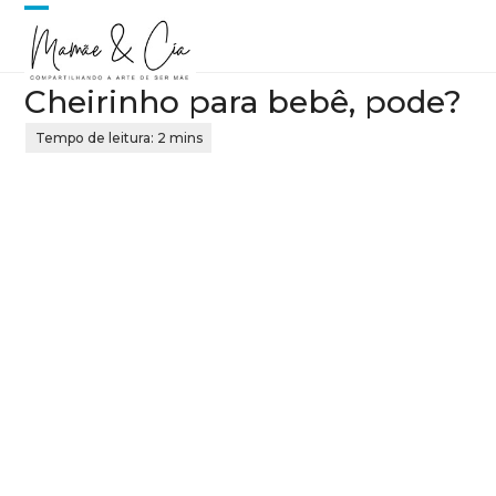
Skip
Open
Close
to
content
mobile
mobile
Cheirinho para bebê, pode?
menu
menu