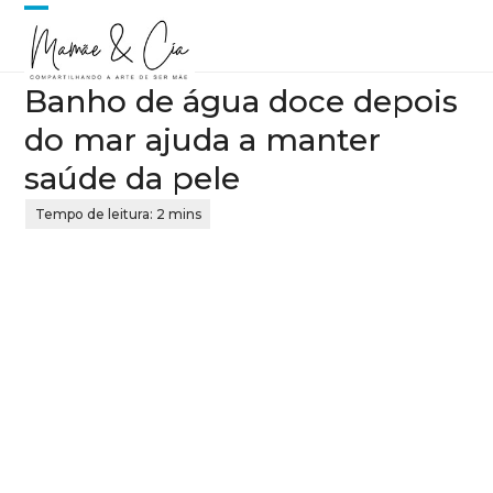
Skip
Open
Close
to
content
mobile
mobile
Banho de água doce depois
menu
menu
do mar ajuda a manter
saúde da pele