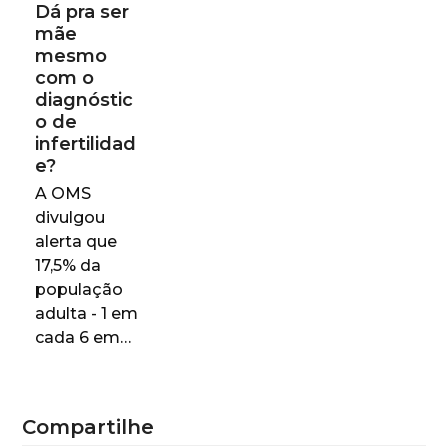
Dá pra ser
mãe
mesmo
com o
diagnóstic
o de
infertilidad
e?
A OMS
divulgou
alerta que
17,5% da
população
adulta - 1 em
cada 6 em…
Compartilhe