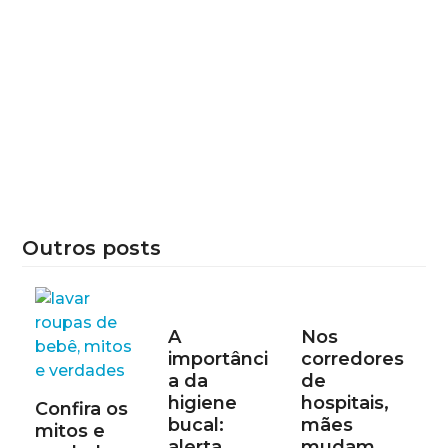
Outros posts
A
Nos
importânci
corredores
a da
de
higiene
hospitais,
Confira os
bucal:
mães
mitos e
alerta
mudam