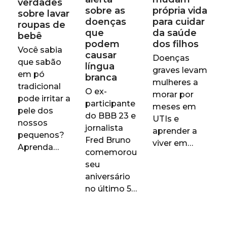
verdades
sobre as
própria vida
sobre lavar
doenças
para cuidar
roupas de
que
da saúde
bebê
podem
dos filhos
Você sabia
causar
Doenças
que sabão
língua
graves levam
em pó
branca
mulheres a
tradicional
O ex-
morar por
pode irritar a
participante
meses em
pele dos
do BBB 23 e
UTIs e
nossos
jornalista
aprender a
pequenos?
Fred Bruno
viver em…
Aprenda…
comemorou
seu
aniversário
no último 5…