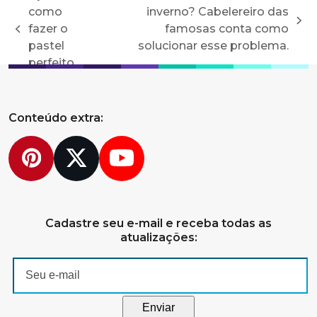
como
inverno? Cabelereiro das
next
fazer o
famosas conta como
previous
post:
pastel
solucionar esse problema.
post:
perfeito
Conteúdo extra:
Pinterest
Twitter
YouTube
Cadastre seu e-mail e receba todas as
atualizações: