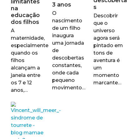
descoberta
limitantes
3 anos
s
na
O
educação
Descobrir
nascimento
dos filhos
que o
de um filho
A
universo
inaugura
maternidade,
agora será
uma jornada
especialmente
pintado em
de
quando os
tons de
descobertas
filhos
aventura é
constantes,
alcançam a
um
onde cada
janela entre
momento
pequeno
os 7 e 12
marcante…
movimento…
anos,…