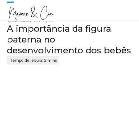
Skip
Open
Close
to
content
mobile
mobile
A importância da figura
menu
menu
paterna no
desenvolvimento dos bebês