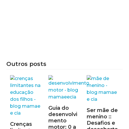
Outros posts
Guia do
Ser mãe de
desenvolvi
menino ::
mento
Desafios e
Crenças
motor: 0 a