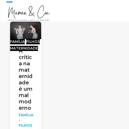
Skip
Open
Close
to
content
mobile
mobile
menu
menu
FAMÍLIA
FILHOS
MATERNIDADE
A
crític
a na
mat
ernid
ade
é um
mal
mod
erno
FAMÍLIA
·
FILHOS