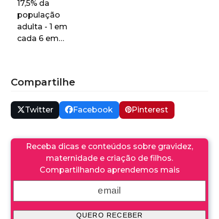
17,5% da
população
adulta - 1 em
cada 6 em…
Compartilhe
Twitter
Facebook
Pinterest
Receba dicas e conteúdos sobre gravidez,
maternidade e criação de filhos.
Compartilhando aprendemos mais