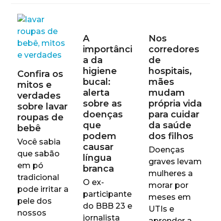
A
Nos
importânci
corredores
a da
de
higiene
hospitais,
Confira os
bucal:
mães
mitos e
alerta
mudam
verdades
sobre as
própria vida
sobre lavar
doenças
para cuidar
roupas de
que
da saúde
bebê
podem
dos filhos
Você sabia
causar
Doenças
que sabão
língua
graves levam
em pó
branca
mulheres a
tradicional
O ex-
morar por
pode irritar a
participante
meses em
pele dos
do BBB 23 e
UTIs e
nossos
jornalista
aprender a