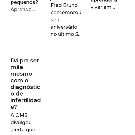
pequenos?
Fred Bruno
viver em…
Aprenda…
comemorou
seu
aniversário
no último 5…
Dá pra ser
mãe
mesmo
com o
diagnóstic
o de
infertilidad
e?
A OMS
divulgou
alerta que