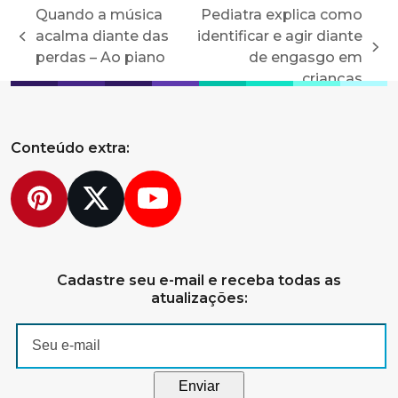
Quando a música
Pediatra explica como
acalma diante das
identificar e agir diante
previous
next
perdas – Ao piano
de engasgo em
post:
post:
crianças
Conteúdo extra:
Pinterest
Twitter
YouTube
Cadastre seu e-mail e receba todas as
atualizações: