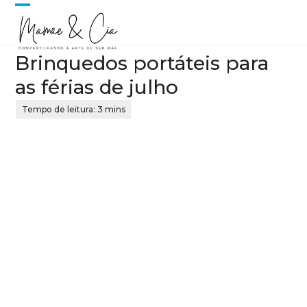
Skip
Open
Close
to
content
mobile
mobile
Brinquedos portáteis para
menu
menu
as férias de julho