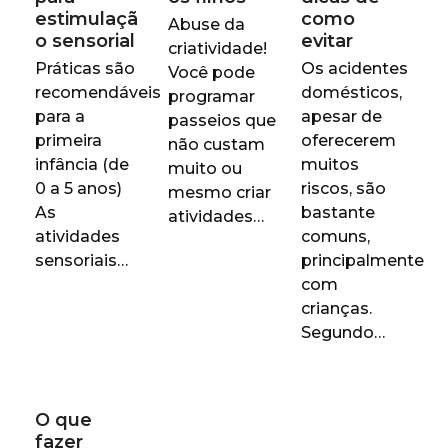
estimulaçã
como
Abuse da
o sensorial
evitar
criatividade!
Práticas são
Os acidentes
Você pode
recomendáveis
domésticos,
programar
para a
apesar de
passeios que
primeira
oferecerem
não custam
infância (de
muitos
muito ou
0 a 5 anos)
riscos, são
mesmo criar
As
bastante
atividades…
atividades
comuns,
sensoriais…
principalmente
com
crianças.
Segundo…
O que
fazer