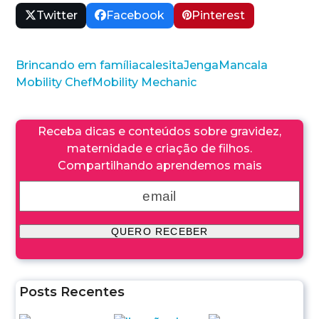
Twitter
Facebook
Pinterest
Brincando em família
calesita
Jenga
Mancala
Mobility Chef
Mobility Mechanic
Receba dicas e conteúdos sobre gravidez,
maternidade e criação de filhos.
Compartilhando aprendemos mais
Posts Recentes