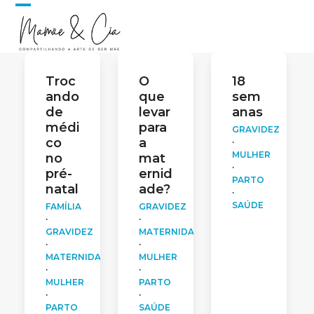
Skip
Open
Close
to
content
mobile
mobile
menu
menu
Troc
O
18
ando
que
sem
de
levar
anas
médi
para
GRAVIDEZ
co
a
·
MULHER
no
mat
·
pré-
ernid
PARTO
natal
ade?
·
SAÚDE
FAMÍLIA
GRAVIDEZ
·
·
GRAVIDEZ
MATERNIDADE
·
·
MATERNIDADE
MULHER
·
·
MULHER
PARTO
·
·
PARTO
SAÚDE